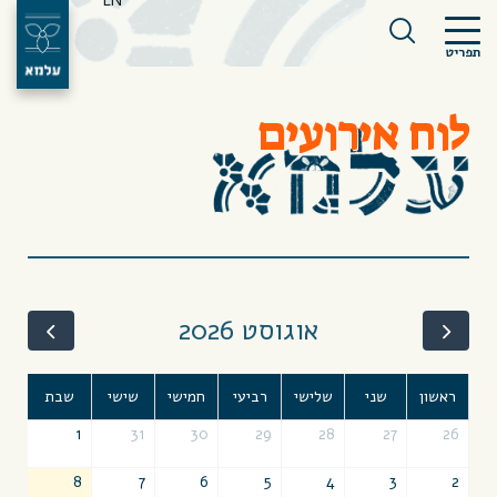
EN
תפריט
לוח אירועים
אוגוסט 2026
ראשון
שני
שלישי
רביעי
חמישי
שישי
שבת
1
31
30
29
28
27
26
8
7
6
5
4
3
2