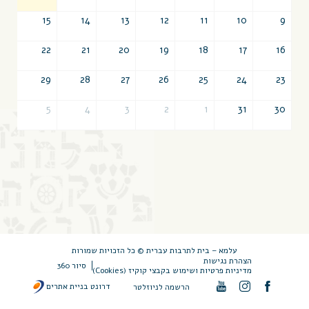
15
14
13
12
11
10
9
22
21
20
19
18
17
16
29
28
27
26
25
24
23
5
4
3
2
1
31
30
עלמא – בית לתרבות עברית © כל הזכויות שמורות
הצהרת נגישות
סיור 360
מדיניות פרטיות ושימוש בקבצי קוקיז (Cookies)
דרונט בניית אתרים
הרשמה לניוזלטר