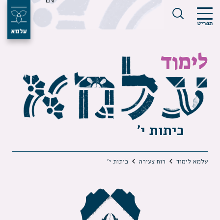
EN
תפריט
לימוד
כיתות י’
עלמא לימוד
רוח צעירה
כיתות י’