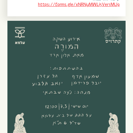
https://forms.gle/
xNRNyMWLi5Ver1MU9