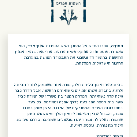
השקות ספרים
המורֶה
, ספרו החדש אל המחנך ואיש הספרות
אלון ארד
, הוא
סאטירה פוסט ופרה־אפוקליפטית פרועה. אודיסאה בזעיר אנפין
החושפת בהומור חד ונשכני את האבסורד הפושה במערכת
החינוך הישראלית המוזנחת.
בבית־ספר תיכון בעיר גדולה, מורה אחד משתוקק לחזור הביתה
ולחגוג בחברת אשתו את יום נישואיהם הראשון, אבל הדרך כבר
אינה קלה כשהייתה. המרחק הקצר בין משרדו של המורה לבין
שער בית הספר הפך כעת לדרך אפלה ומאיימת. כל צעד
במסדרונות הצרים והמחניקים של המבנה הישן טומן בחובו
סכנה, והגבול שבין מציאות לדמיון הולך ומיטשטש בזמן
שהמורה נאלץ להתמודד עם המכשולים שמציבה בדרכו מערכת
חינוך מתפוררת, גוססת לאיטה.
קישור להרשמה: