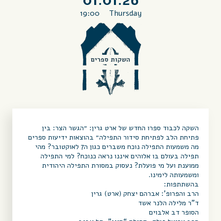
01.01.26
19:00
Thursday
השקות ספרים
השקה לכבוד ספרו החדש של ארט גרין:
״הגשר הצר: בין
פתיחת הלב לפתיחת סידור התפילה״ בהוצאות ידיעות ספרים
מה משמעות התפילה נוכח משברים כגון ה7 לאוקטובר? מהי
תפילה בעולם בו אלוהים איננו נראה כנוכח? למי התפילה
ממוענת ועל מי פועלת? נעסוק במסורת התפילה היהודית
ומשמעותה לימינו.
בהשתתפות:
הרב והפרופ’: אברהם יצחק (ארט) גרין
ד”ר מלילה הלנר אשד
הסופר דב אלבוים