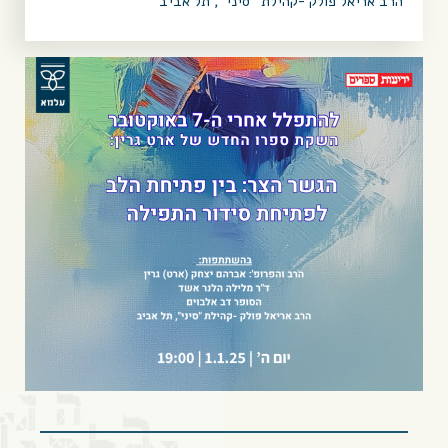
הרב אריאל פולק -קהילת “סיני”, תל אביב