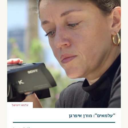
עלמא דיגיטל
״עלמאים״: מורן איפרגן