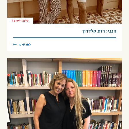
עלמא דיגיטל
הנני: רות קלדרון
לפרטים