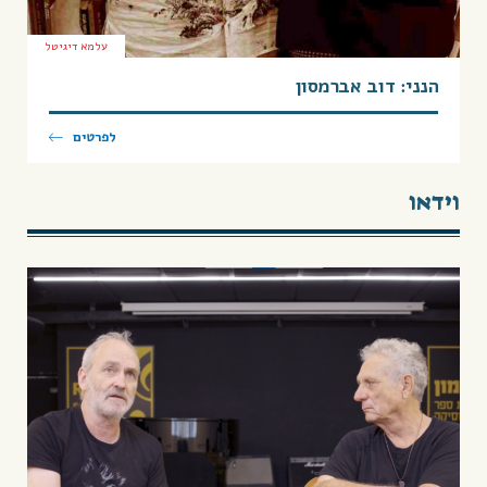
עלמא דיגיטל
הנני: דוב אברמסון
לפרטים
וידאו