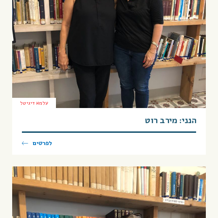
עלמא דיגיטל
הנני: מירב רוט
לפרטים