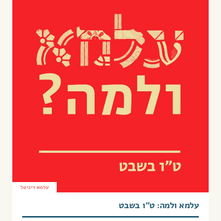
עלמא דיגיטל
עלמא ולמה: ט”ו בשבט