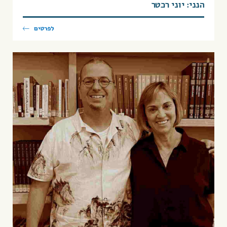
הנני: יוני רכטר
לפרטים