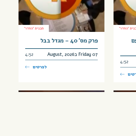
נית 'החדר'
תכנית 'החדר'
רעם
פרק מס’ 40 – מגדל בבל
Friday 07 בAugust, 2026
4:52
4:52
לפרטים
טים