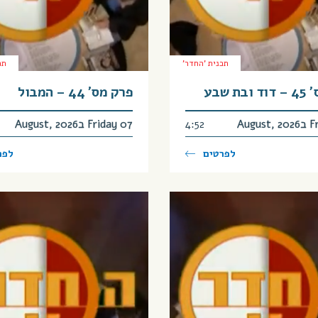
תכנית 'החדר'
תכ
ת שבע
פרק מס’ 44 – המבול
Augu
4:52
Friday 07 בAugust, 2026
לפרטים
לפר