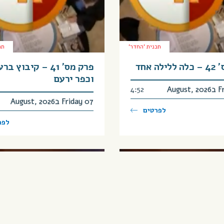
תכנית 'החדר'
תכ
לה אחד
פרק מס’ 41 – קיבוץ ב
וכפר ירעם
Augu
4:52
Friday 07 בAugust, 2026
לפרטים
לפר