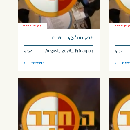
נית 'החדר'
תכנית 'החדר'
פרק מס’ 43 – שיכון
4:52
Friday 07 בAugust, 2026
4:52
טים
לפרטים