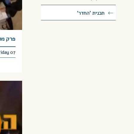
תכנית 'החדר'
פרק מס’ 45 – דוד וב
Friday 07 בst, 2026